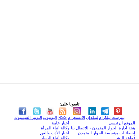
تابعونا على:
بنترست
تيلكرام
لينكدإن
الانستغرام
RSS
اليوتيوب
التويتر
الفيسبوك
الموقع الرئيسي
أخبار عامة
هيئة ادارة الحوار المتمدن - للإتصال بنا
وكالة أنباء المرأة
إحصائيات مؤسسة الحوار المتمدن
اخبار الأدب والفن
قواعد النشر
وكالة أنباء اليسار