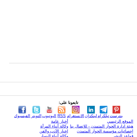
تابعونا على:
بنترست
تيلكرام
لينكدإن
الانستغرام
RSS
اليوتيوب
التويتر
الفيسبوك
الموقع الرئيسي
أخبار عامة
هيئة ادارة الحوار المتمدن - للإتصال بنا
وكالة أنباء المرأة
إحصائيات مؤسسة الحوار المتمدن
اخبار الأدب والفن
قواعد النشر
وكالة أنباء اليسار