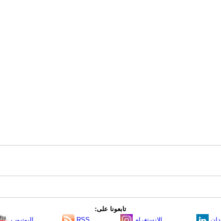
تابعونا على:
دإن
الانستغرام
RSS
اليوتيوب