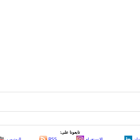
تابعونا على:
دإن
الانستغرام
RSS
اليوتيوب