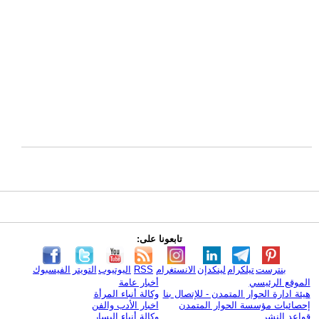
تابعونا على:
بنترست
تيلكرام
لينكدإن
الانستغرام
RSS
اليوتيوب
التويتر
الفيسبوك
الموقع الرئيسي
أخبار عامة
هيئة ادارة الحوار المتمدن - للإتصال بنا
وكالة أنباء المرأة
إحصائيات مؤسسة الحوار المتمدن
اخبار الأدب والفن
قواعد النشر
وكالة أنباء اليسار