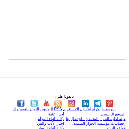
تابعونا على:
بنترست
تيلكرام
لينكدإن
الانستغرام
RSS
اليوتيوب
التويتر
الفيسبوك
الموقع الرئيسي
أخبار عامة
هيئة ادارة الحوار المتمدن - للإتصال بنا
وكالة أنباء المرأة
إحصائيات مؤسسة الحوار المتمدن
اخبار الأدب والفن
قواعد النشر
وكالة أنباء اليسار