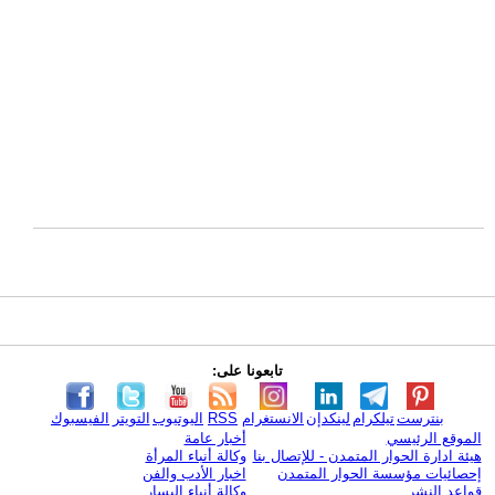
تابعونا على:
بنترست
تيلكرام
لينكدإن
الانستغرام
RSS
اليوتيوب
التويتر
الفيسبوك
الموقع الرئيسي
أخبار عامة
هيئة ادارة الحوار المتمدن - للإتصال بنا
وكالة أنباء المرأة
إحصائيات مؤسسة الحوار المتمدن
اخبار الأدب والفن
قواعد النشر
وكالة أنباء اليسار