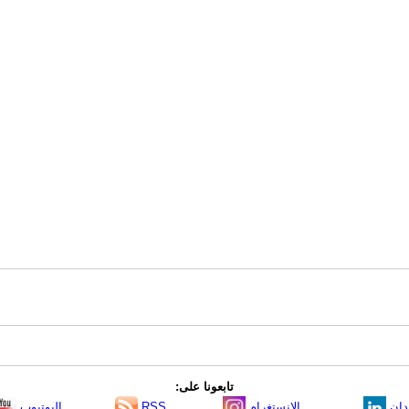
تابعونا على:
دإن
الانستغرام
RSS
اليوتيوب