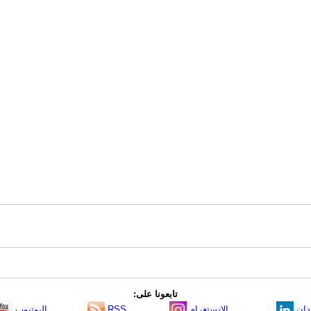
تابعونا على:
دإن
الانستغرام
RSS
اليوتيوب