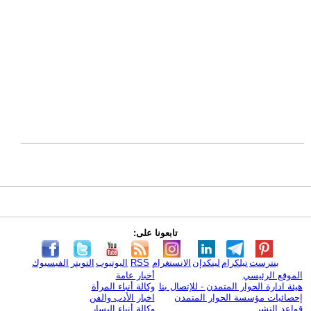
تابعونا على:
بنترست
تيلكرام
لينكدإن
الانستغرام
RSS
اليوتيوب
التويتر
الفيسبوك
الموقع الرئيسي
أخبار عامة
هيئة ادارة الحوار المتمدن - للإتصال بنا
وكالة أنباء المرأة
إحصائيات مؤسسة الحوار المتمدن
اخبار الأدب والفن
قواعد النشر
وكالة أنباء اليسار