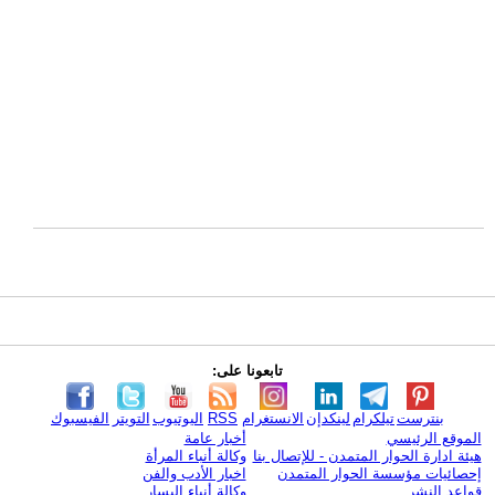
تابعونا على:
بنترست
تيلكرام
لينكدإن
الانستغرام
RSS
اليوتيوب
التويتر
الفيسبوك
الموقع الرئيسي
أخبار عامة
هيئة ادارة الحوار المتمدن - للإتصال بنا
وكالة أنباء المرأة
إحصائيات مؤسسة الحوار المتمدن
اخبار الأدب والفن
قواعد النشر
وكالة أنباء اليسار