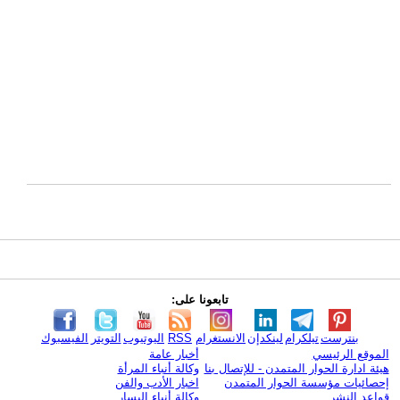
تابعونا على:
بنترست
تيلكرام
لينكدإن
الانستغرام
RSS
اليوتيوب
التويتر
الفيسبوك
الموقع الرئيسي
أخبار عامة
هيئة ادارة الحوار المتمدن - للإتصال بنا
وكالة أنباء المرأة
إحصائيات مؤسسة الحوار المتمدن
اخبار الأدب والفن
قواعد النشر
وكالة أنباء اليسار