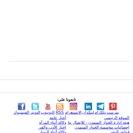
تابعونا على:
بنترست
تيلكرام
لينكدإن
الانستغرام
RSS
اليوتيوب
التويتر
الفيسبوك
الموقع الرئيسي
أخبار عامة
هيئة ادارة الحوار المتمدن - للإتصال بنا
وكالة أنباء المرأة
إحصائيات مؤسسة الحوار المتمدن
اخبار الأدب والفن
قواعد النشر
وكالة أنباء اليسار