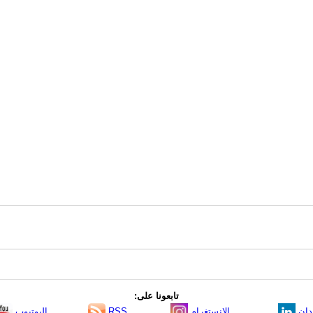
تابعونا على:
دإن
الانستغرام
RSS
اليوتيوب