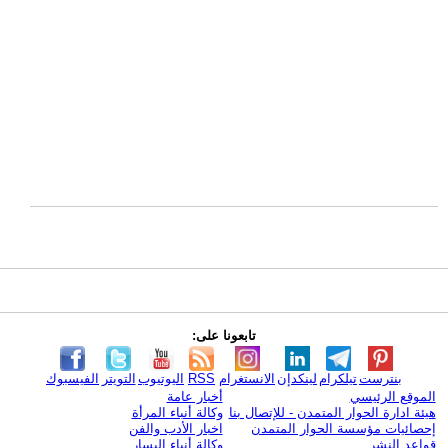
تابعونا على:
بنترست
تيلكرام
لينكدإن
الانستغرام
RSS
اليوتيوب
التويتر
الفيسبوك
الموقع الرئيسي
أخبار عامة
هيئة ادارة الحوار المتمدن - للإتصال بنا
وكالة أنباء المرأة
إحصائيات مؤسسة الحوار المتمدن
اخبار الأدب والفن
قواعد النشر
وكالة أنباء اليسار