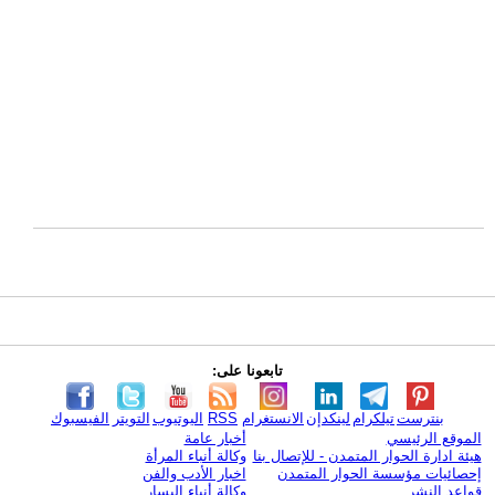
تابعونا على:
بنترست
تيلكرام
لينكدإن
الانستغرام
RSS
اليوتيوب
التويتر
الفيسبوك
الموقع الرئيسي
أخبار عامة
هيئة ادارة الحوار المتمدن - للإتصال بنا
وكالة أنباء المرأة
إحصائيات مؤسسة الحوار المتمدن
اخبار الأدب والفن
قواعد النشر
وكالة أنباء اليسار