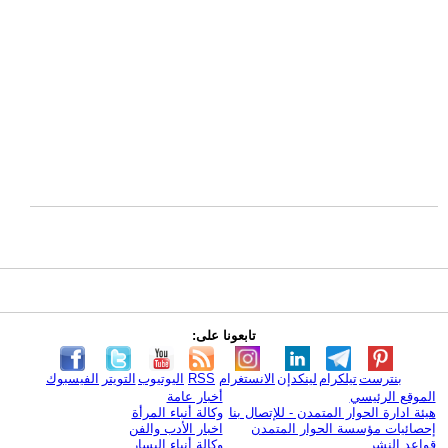
تابعونا على:
بنترست
تيلكرام
لينكدإن
الانستغرام
RSS
اليوتيوب
التويتر
الفيسبوك
الموقع الرئيسي
أخبار عامة
هيئة ادارة الحوار المتمدن - للإتصال بنا
وكالة أنباء المرأة
إحصائيات مؤسسة الحوار المتمدن
اخبار الأدب والفن
قواعد النشر
وكالة أنباء اليسار