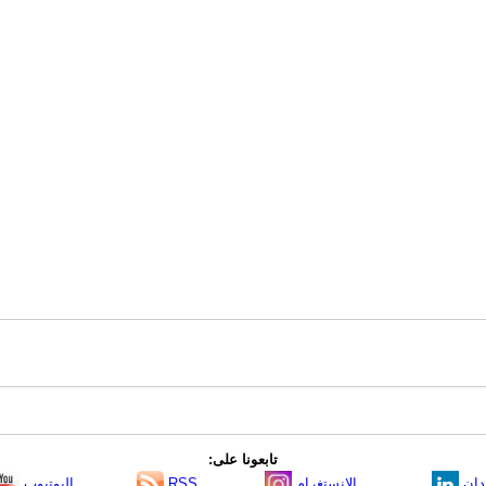
تابعونا على:
دإن
الانستغرام
RSS
اليوتيوب