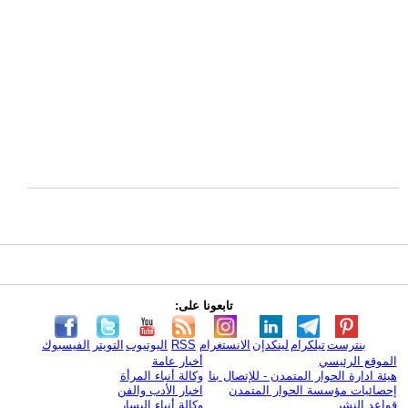
تابعونا على:
بنترست
تيلكرام
لينكدإن
الانستغرام
RSS
اليوتيوب
التويتر
الفيسبوك
الموقع الرئيسي
أخبار عامة
هيئة ادارة الحوار المتمدن - للإتصال بنا
وكالة أنباء المرأة
إحصائيات مؤسسة الحوار المتمدن
اخبار الأدب والفن
قواعد النشر
وكالة أنباء اليسار