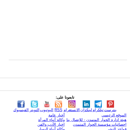
تابعونا على:
بنترست
تيلكرام
لينكدإن
الانستغرام
RSS
اليوتيوب
التويتر
الفيسبوك
الموقع الرئيسي
أخبار عامة
هيئة ادارة الحوار المتمدن - للإتصال بنا
وكالة أنباء المرأة
إحصائيات مؤسسة الحوار المتمدن
اخبار الأدب والفن
قواعد النشر
وكالة أنباء اليسار