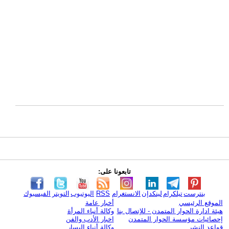
تابعونا على:
بنترست
تيلكرام
لينكدإن
الانستغرام
RSS
اليوتيوب
التويتر
الفيسبوك
الموقع الرئيسي
أخبار عامة
هيئة ادارة الحوار المتمدن - للإتصال بنا
وكالة أنباء المرأة
إحصائيات مؤسسة الحوار المتمدن
اخبار الأدب والفن
قواعد النشر
وكالة أنباء اليسار