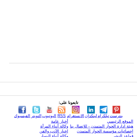
تابعونا على:
بنترست
تيلكرام
لينكدإن
الانستغرام
RSS
اليوتيوب
التويتر
الفيسبوك
الموقع الرئيسي
أخبار عامة
هيئة ادارة الحوار المتمدن - للإتصال بنا
وكالة أنباء المرأة
إحصائيات مؤسسة الحوار المتمدن
اخبار الأدب والفن
قواعد النشر
وكالة أنباء اليسار