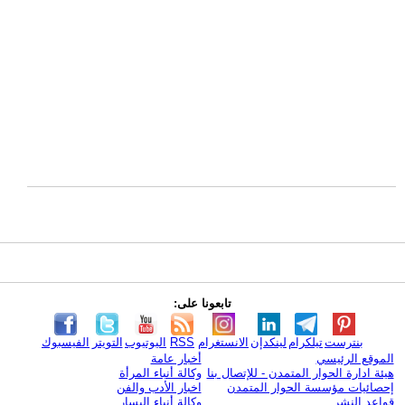
تابعونا على:
بنترست
تيلكرام
لينكدإن
الانستغرام
RSS
اليوتيوب
التويتر
الفيسبوك
الموقع الرئيسي
أخبار عامة
هيئة ادارة الحوار المتمدن - للإتصال بنا
وكالة أنباء المرأة
إحصائيات مؤسسة الحوار المتمدن
اخبار الأدب والفن
قواعد النشر
وكالة أنباء اليسار