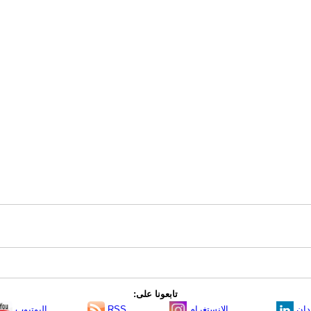
تابعونا على:
دإن
الانستغرام
RSS
اليوتيوب