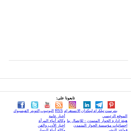
تابعونا على:
بنترست
تيلكرام
لينكدإن
الانستغرام
RSS
اليوتيوب
التويتر
الفيسبوك
الموقع الرئيسي
أخبار عامة
هيئة ادارة الحوار المتمدن - للإتصال بنا
وكالة أنباء المرأة
إحصائيات مؤسسة الحوار المتمدن
اخبار الأدب والفن
قواعد النشر
وكالة أنباء اليسار