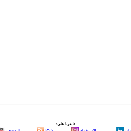
تابعونا على:
دإن
الانستغرام
RSS
اليوتيوب