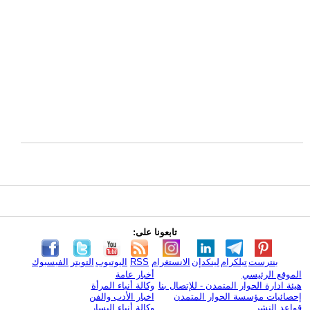
تابعونا على:
بنترست
تيلكرام
لينكدإن
الانستغرام
RSS
اليوتيوب
التويتر
الفيسبوك
الموقع الرئيسي
أخبار عامة
هيئة ادارة الحوار المتمدن - للإتصال بنا
وكالة أنباء المرأة
إحصائيات مؤسسة الحوار المتمدن
اخبار الأدب والفن
قواعد النشر
وكالة أنباء اليسار