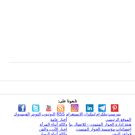
تابعونا على:
بنترست
تيلكرام
لينكدإن
الانستغرام
RSS
اليوتيوب
التويتر
الفيسبوك
الموقع الرئيسي
أخبار عامة
هيئة ادارة الحوار المتمدن - للإتصال بنا
وكالة أنباء المرأة
إحصائيات مؤسسة الحوار المتمدن
اخبار الأدب والفن
قواعد النشر
وكالة أنباء اليسار