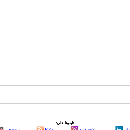
تابعونا على:
دإن
الانستغرام
RSS
اليوتيوب