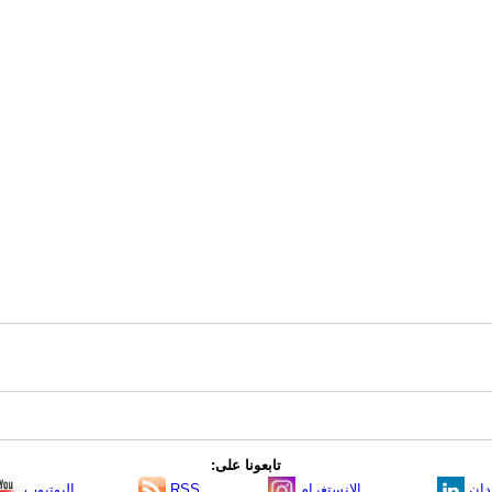
تابعونا على:
دإن
الانستغرام
RSS
اليوتيوب