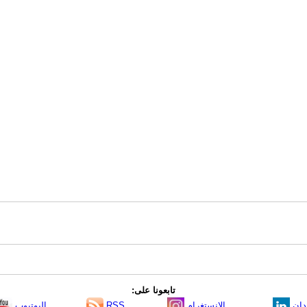
تابعونا على:
دإن
الانستغرام
RSS
اليوتيوب