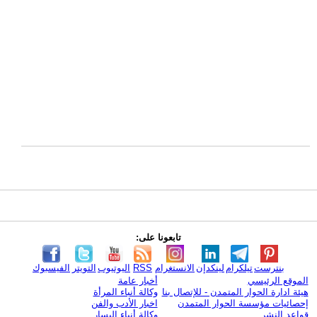
تابعونا على:
بنترست
تيلكرام
لينكدإن
الانستغرام
RSS
اليوتيوب
التويتر
الفيسبوك
الموقع الرئيسي
أخبار عامة
هيئة ادارة الحوار المتمدن - للإتصال بنا
وكالة أنباء المرأة
إحصائيات مؤسسة الحوار المتمدن
اخبار الأدب والفن
قواعد النشر
وكالة أنباء اليسار