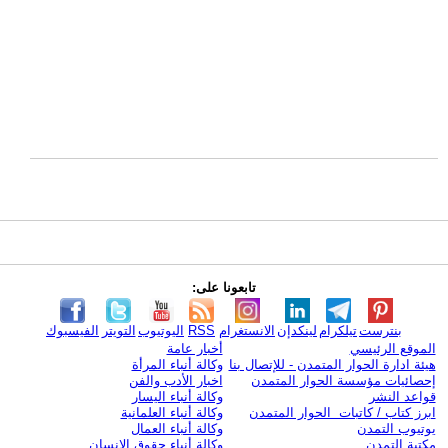
تابعونا على:
بنترست
تيلكرام
لينكدإن
الانستغرام
RSS
اليوتيوب
التويتر
الفيسبوك
الموقع الرئيسي
أخبار عامة
هيئة ادارة الحوار المتمدن - للإتصال بنا
وكالة أنباء المرأة
إحصائيات مؤسسة الحوار المتمدن
اخبار الأدب والفن
قواعد النشر
وكالة أنباء اليسار
ابرز كتاب / كاتبات الحوار المتمدن
وكالة أنباء العلمانية
يوتيوب التمدن
وكالة أنباء العمال
مكتبة التمدن
وكالة أنباء حقوق الإنسان