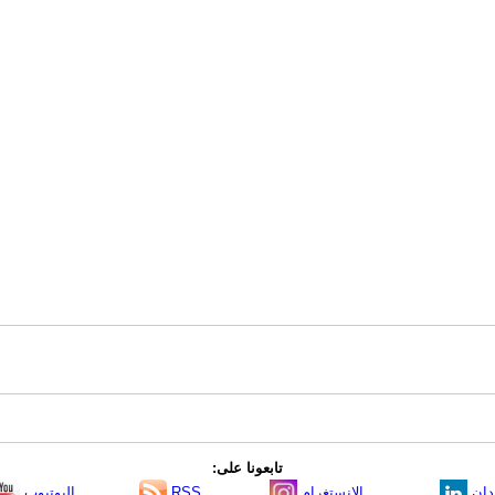
تابعونا على:
دإن
الانستغرام
RSS
اليوتيوب