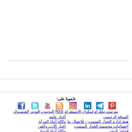
تابعونا على:
بنترست
تيلكرام
لينكدإن
الانستغرام
RSS
اليوتيوب
التويتر
الفيسبوك
الموقع الرئيسي
أخبار عامة
هيئة ادارة الحوار المتمدن - للإتصال بنا
وكالة أنباء المرأة
إحصائيات مؤسسة الحوار المتمدن
اخبار الأدب والفن
قواعد النشر
وكالة أنباء اليسار