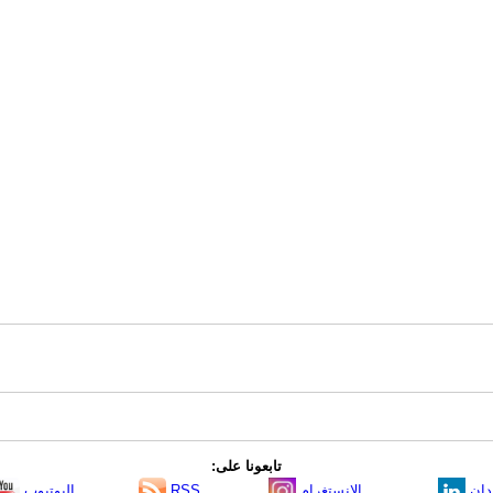
تابعونا على:
دإن
الانستغرام
RSS
اليوتيوب