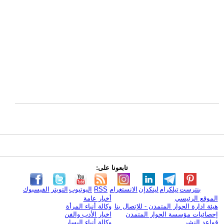
تابعونا على:
بنترست
تيلكرام
لينكدإن
الانستغرام
RSS
اليوتيوب
التويتر
الفيسبوك
الموقع الرئيسي
أخبار عامة
هيئة ادارة الحوار المتمدن - للإتصال بنا
وكالة أنباء المرأة
إحصائيات مؤسسة الحوار المتمدن
اخبار الأدب والفن
قواعد النشر
وكالة أنباء اليسار