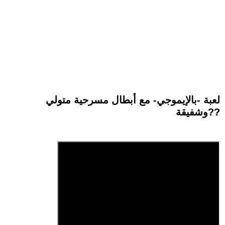
لعبة -بالإيموجي- مع أبطال مسرحية متولي
وشفيقة??