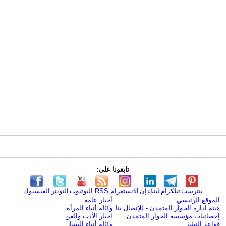
تابعونا على:
بنترست
تيلكرام
لينكدإن
الانستغرام
RSS
اليوتيوب
التويتر
الفيسبوك
الموقع الرئيسي
أخبار عامة
هيئة ادارة الحوار المتمدن - للإتصال بنا
وكالة أنباء المرأة
إحصائيات مؤسسة الحوار المتمدن
اخبار الأدب والفن
قواعد النشر
وكالة أنباء اليسار