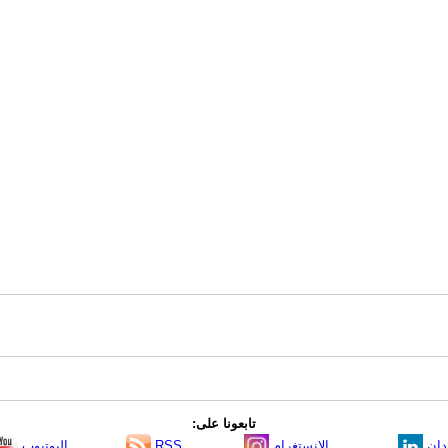
تابعونا على:
دإن
الانستغرام
RSS
اليوتيوب