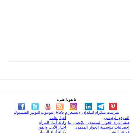
تابعونا على:
بنترست
تيلكرام
لينكدإن
الانستغرام
RSS
اليوتيوب
التويتر
الفيسبوك
الموقع الرئيسي
أخبار عامة
هيئة ادارة الحوار المتمدن - للإتصال بنا
وكالة أنباء المرأة
إحصائيات مؤسسة الحوار المتمدن
اخبار الأدب والفن
قواعد النشر
وكالة أنباء اليسار