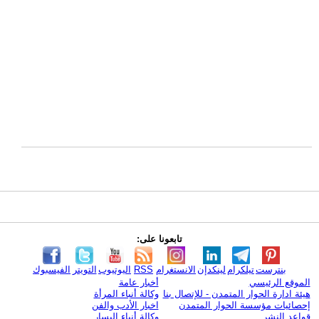
تابعونا على:
بنترست
تيلكرام
لينكدإن
الانستغرام
RSS
اليوتيوب
التويتر
الفيسبوك
الموقع الرئيسي
أخبار عامة
هيئة ادارة الحوار المتمدن - للإتصال بنا
وكالة أنباء المرأة
إحصائيات مؤسسة الحوار المتمدن
اخبار الأدب والفن
قواعد النشر
وكالة أنباء اليسار