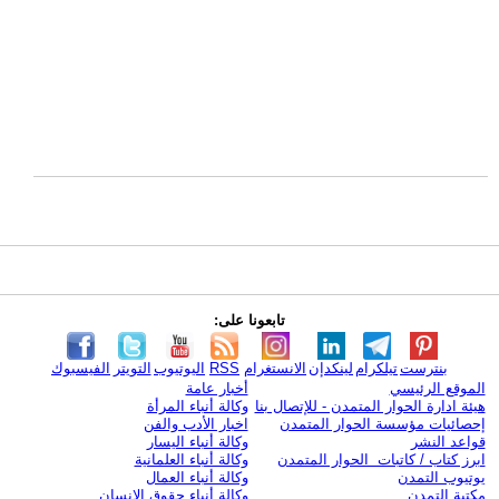
تابعونا على:
بنترست
تيلكرام
لينكدإن
الانستغرام
RSS
اليوتيوب
التويتر
الفيسبوك
الموقع الرئيسي
أخبار عامة
هيئة ادارة الحوار المتمدن - للإتصال بنا
وكالة أنباء المرأة
إحصائيات مؤسسة الحوار المتمدن
اخبار الأدب والفن
قواعد النشر
وكالة أنباء اليسار
ابرز كتاب / كاتبات الحوار المتمدن
وكالة أنباء العلمانية
يوتيوب التمدن
وكالة أنباء العمال
مكتبة التمدن
وكالة أنباء حقوق الإنسان