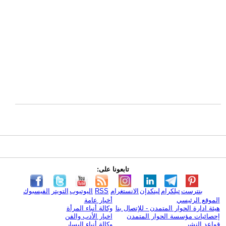
تابعونا على:
بنترست
تيلكرام
لينكدإن
الانستغرام
RSS
اليوتيوب
التويتر
الفيسبوك
الموقع الرئيسي
أخبار عامة
هيئة ادارة الحوار المتمدن - للإتصال بنا
وكالة أنباء المرأة
إحصائيات مؤسسة الحوار المتمدن
اخبار الأدب والفن
قواعد النشر
وكالة أنباء اليسار