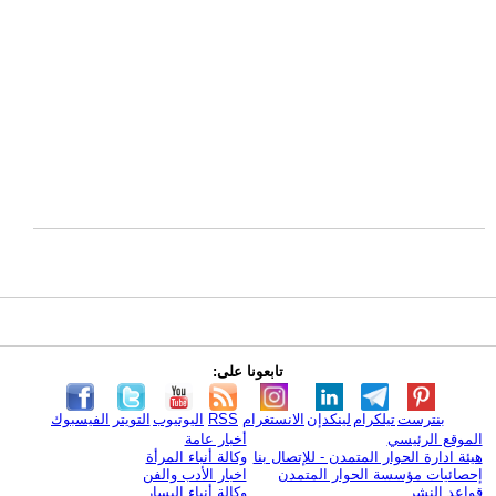
تابعونا على:
بنترست
تيلكرام
لينكدإن
الانستغرام
RSS
اليوتيوب
التويتر
الفيسبوك
الموقع الرئيسي
أخبار عامة
هيئة ادارة الحوار المتمدن - للإتصال بنا
وكالة أنباء المرأة
إحصائيات مؤسسة الحوار المتمدن
اخبار الأدب والفن
قواعد النشر
وكالة أنباء اليسار