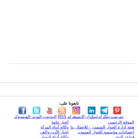
تابعونا على:
بنترست
تيلكرام
لينكدإن
الانستغرام
RSS
اليوتيوب
التويتر
الفيسبوك
الموقع الرئيسي
أخبار عامة
هيئة ادارة الحوار المتمدن - للإتصال بنا
وكالة أنباء المرأة
إحصائيات مؤسسة الحوار المتمدن
اخبار الأدب والفن
قواعد النشر
وكالة أنباء اليسار