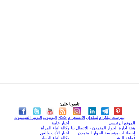
تابعونا على:
بنترست
تيلكرام
لينكدإن
الانستغرام
RSS
اليوتيوب
التويتر
الفيسبوك
الموقع الرئيسي
أخبار عامة
هيئة ادارة الحوار المتمدن - للإتصال بنا
وكالة أنباء المرأة
إحصائيات مؤسسة الحوار المتمدن
اخبار الأدب والفن
قواعد النشر
وكالة أنباء اليسار