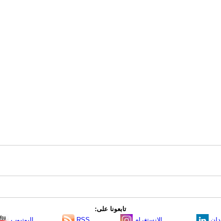
تابعونا على:
دإن
الانستغرام
RSS
اليوتيوب