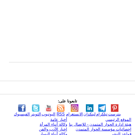
تابعونا على:
بنترست
تيلكرام
لينكدإن
الانستغرام
RSS
اليوتيوب
التويتر
الفيسبوك
الموقع الرئيسي
أخبار عامة
هيئة ادارة الحوار المتمدن - للإتصال بنا
وكالة أنباء المرأة
إحصائيات مؤسسة الحوار المتمدن
اخبار الأدب والفن
قواعد النشر
وكالة أنباء اليسار