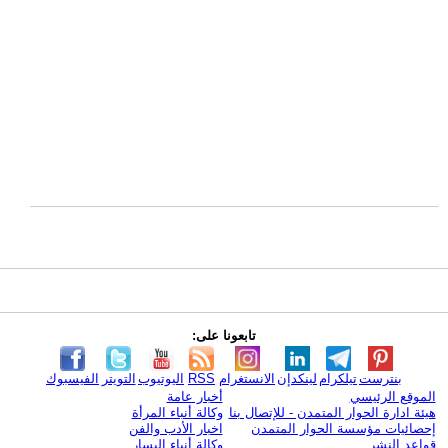
تابعونا على:
بنترست
تيلكرام
لينكدإن
الانستغرام
RSS
اليوتيوب
التويتر
الفيسبوك
الموقع الرئيسي
أخبار عامة
هيئة ادارة الحوار المتمدن - للإتصال بنا
وكالة أنباء المرأة
إحصائيات مؤسسة الحوار المتمدن
اخبار الأدب والفن
قواعد النشر
وكالة أنباء اليسار