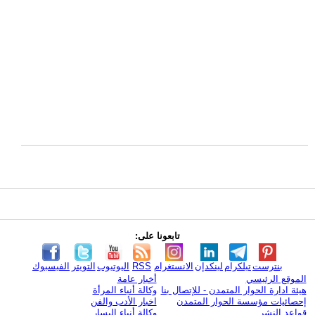
تابعونا على:
بنترست
تيلكرام
لينكدإن
الانستغرام
RSS
اليوتيوب
التويتر
الفيسبوك
الموقع الرئيسي
أخبار عامة
هيئة ادارة الحوار المتمدن - للإتصال بنا
وكالة أنباء المرأة
إحصائيات مؤسسة الحوار المتمدن
اخبار الأدب والفن
قواعد النشر
وكالة أنباء اليسار